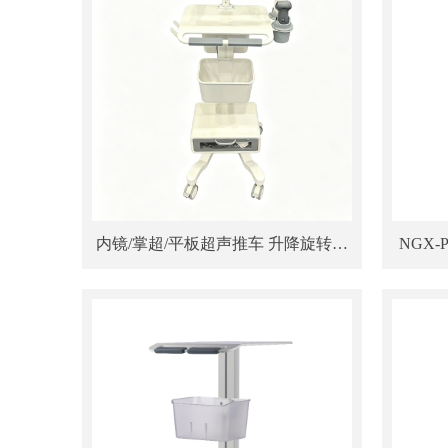
内镜/掌超/平板超声推车 升降旋转支
NGX-
臂