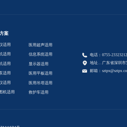
方案
仪适用
医用超声适用
机适用
信息系统适用
电话：
0755-2332321
地址：广东省深圳市宝安区航城街道恒丰工业城C6栋902A、902C、902D、902E
广东省深圳市宝
机适用
显示器适用
邮箱：
sztpx@sztpx.c
泵适用
医用平板适用
仪适用
医用吊塔适用
图机适用
救护车适用