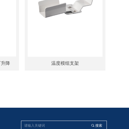
可升降
温度模组支架
끠
搜索