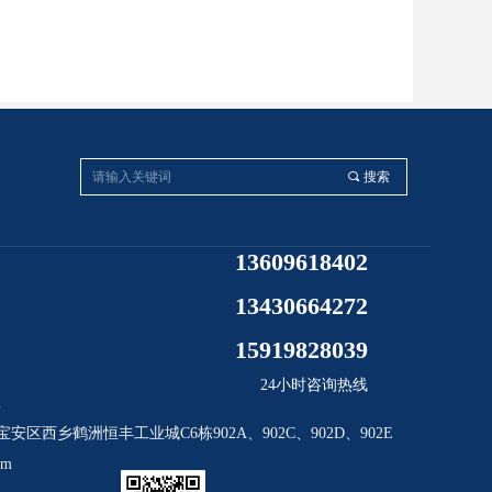
끠
搜索
13609618402
13430664272
15919828039
24小时咨询热线
2
安区西乡鹤洲恒丰工业城C6栋902A、902C、902D、902E
om