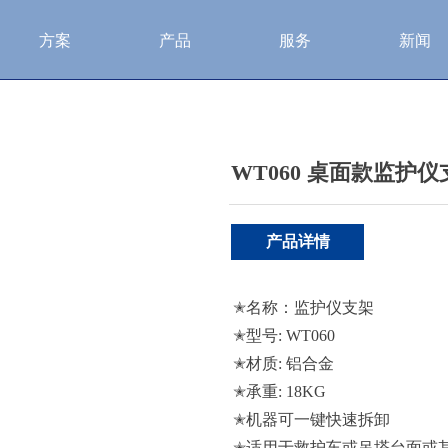
方案
产品
服务
新闻
WT060 桌面款监护仪
产品详情
✭名称：监护仪支架
✭型号: WT060
✭材质: 铝合金
✭承重: 18KG
✭机器可一键快速拆卸
✭适用于救护车或吊塔台面或