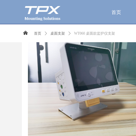
首页
낀
首页
ꄲ
桌面支架
ꄲ
WT060 桌面款监护仪支架