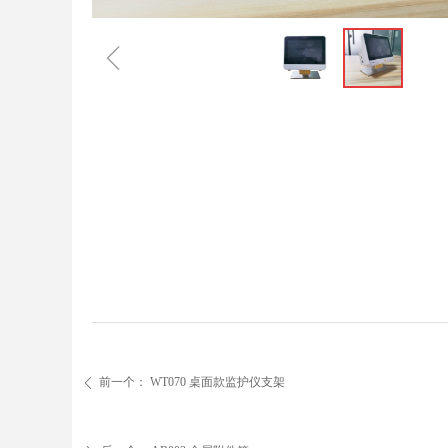
ꁆ
前一个：
WT070 桌面款监护仪支架
ꄴ