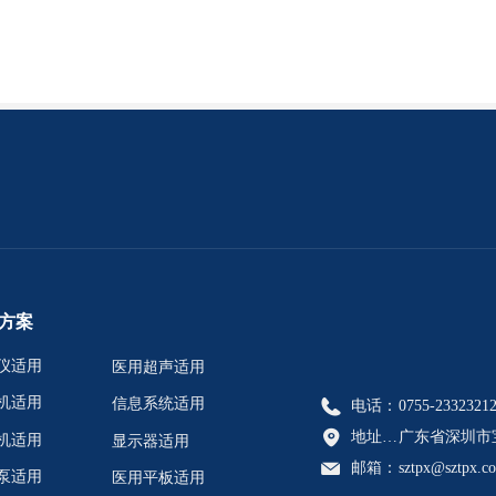
方案
仪适用
医用超声适用
机适用
信息系统适用
电话：
0755-2332321
地址：广东省深圳市宝安区航城街道恒丰工业城C6栋902A、902C、902D、902E
广东省深圳市宝
机适用
显示器适用
邮箱：
sztpx@sztpx.c
泵适用
医用平板适用