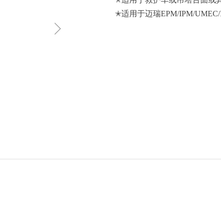
✭适用于迈瑞EPM/IPM/UMEC
ꁇ