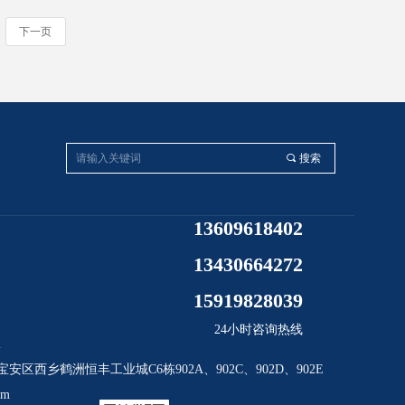
下一页
끠
搜索
13609618402
13430664272
15919828039
24小时咨询热线
2
安区西乡鹤洲恒丰工业城C6栋902A、902C、902D、902E
om