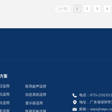
上一页
1
2
3
4
方案
仪适用
医用超声适用
机适用
信息系统适用
电话：
0755-2332321
地址：广东省深圳市宝安区航城街道恒丰工业城C6栋902A、902C、902D、902E
广东省深圳市宝
机适用
显示器适用
邮箱：
sztpx@sztpx.c
泵适用
医用平板适用