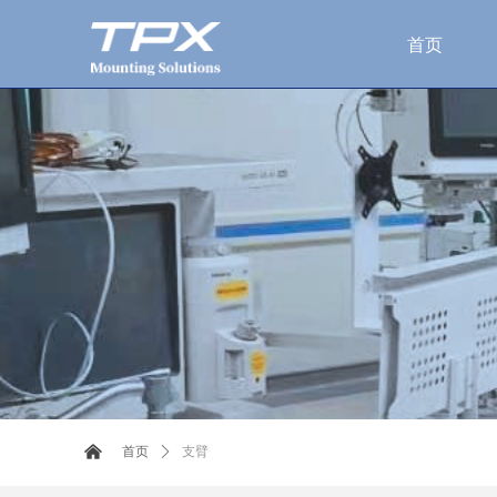
首页
支臂
낀
首页
ꄲ