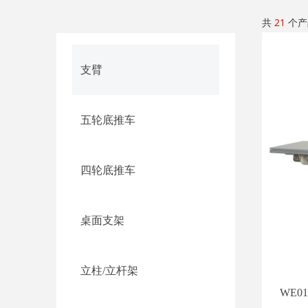
共
21
个产
支臂
五轮底推车
四轮底推车
桌面支架
立柱/立杆架
WE0