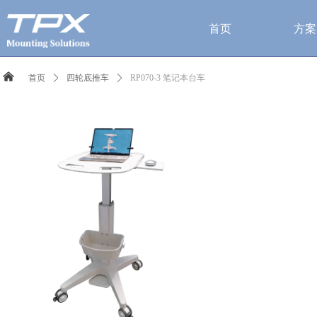
首页
方案
낀
首页
ꄲ
四轮底推车
ꄲ
RP070-3 笔记本台车